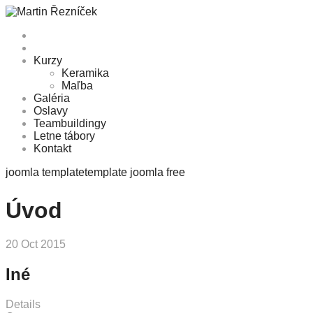
Kurzy
Keramika
Maľba
Galéria
Oslavy
Teambuildingy
Letne tábory
Kontakt
joomla template
template joomla free
Úvod
20 Oct 2015
Iné
Details